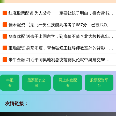
红涨股票配资 为人父母，一定要让孩子明白，拼命读书，是在给三代人铺路
佳禾配资 【湖北一男生技能高考考了687分，已被武汉职业技术大学录取，查到录取
华泰优配 送孩子出国留学，到底值不值？北大教授说出了真相
宝融配资 身形消瘦，背包破烂王虹导师教室外的背影，看的多少教授汗颜
米牛金融 习近平同奥地利总统范德贝伦就中奥建交55周年互致贺电
牛配
股票配资公
网上实盘配
股票配资平
资
司
资
台
友情链接：