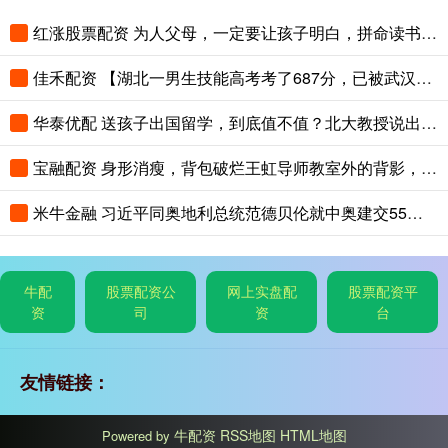
红涨股票配资 为人父母，一定要让孩子明白，拼命读书，是在给三代人铺路
佳禾配资 【湖北一男生技能高考考了687分，已被武汉职业技术大学录取，查到录取
华泰优配 送孩子出国留学，到底值不值？北大教授说出了真相
宝融配资 身形消瘦，背包破烂王虹导师教室外的背影，看的多少教授汗颜
米牛金融 习近平同奥地利总统范德贝伦就中奥建交55周年互致贺电
牛配
股票配资公
网上实盘配
股票配资平
资
司
资
台
友情链接：
牛配资
RSS地图
HTML地图
Powered by