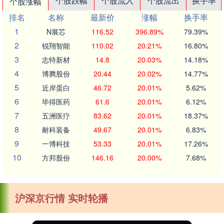
个股跌幅
个股流入
个股流出
换手率
个股涨幅
排名
名称
最新价
涨幅
换手率
1
N展芯
116.52
396.89%
79.39%
2
锐翔智能
110.02
20.21%
16.80%
3
志特新材
14.8
20.03%
14.18%
4
博腾股份
20.44
20.02%
14.77%
5
近岸蛋白
46.72
20.01%
5.62%
6
毕得医药
61.6
20.01%
6.12%
7
五洲医疗
83.62
20.01%
18.37%
8
耐科装备
49.67
20.01%
6.83%
9
一博科技
53.33
20.01%
17.26%
10
方邦股份
146.16
20.00%
7.68%
沪深京行情 实时轮播