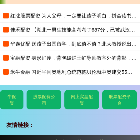
红涨股票配资 为人父母，一定要让孩子明白，拼命读书，是在给三代人铺路
佳禾配资 【湖北一男生技能高考考了687分，已被武汉职业技术大学录取，查到录取
华泰优配 送孩子出国留学，到底值不值？北大教授说出了真相
宝融配资 身形消瘦，背包破烂王虹导师教室外的背影，看的多少教授汗颜
米牛金融 习近平同奥地利总统范德贝伦就中奥建交55周年互致贺电
牛配
股票配资公
网上实盘配
股票配资平
资
司
资
台
友情链接：