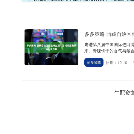
多多策略 西藏自治区
走进第八届中国国际进口博
来。青稞饼干的香气与藏香氤
日期：12-10
多多策略
牛配资
深证成指
14186.37
55
-0.22%
76.25
0.