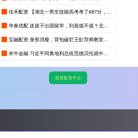
佳禾配资 【湖北一男生技能高考考了687分，已被武汉职业技术大学录取，查到录取
华泰优配 送孩子出国留学，到底值不值？北大教授说出了真相
宝融配资 身形消瘦，背包破烂王虹导师教室外的背影，看的多少教授汗颜
米牛金融 习近平同奥地利总统范德贝伦就中奥建交55周年互致贺电
股票配资平台