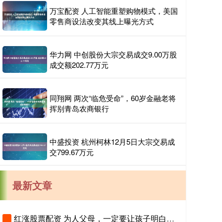
万宝配资 人工智能重塑购物模式，美国
零售商设法改变其线上曝光方式
华力网 中创股份大宗交易成交9.00万股
成交额202.77万元
同翔网 两次“临危受命”，60岁金融老将
挥别青岛农商银行
中盛投资 杭州柯林12月5日大宗交易成
交799.67万元
最新文章
红涨股票配资 为人父母，一定要让孩子明白，拼命读书，是在给三代人铺路