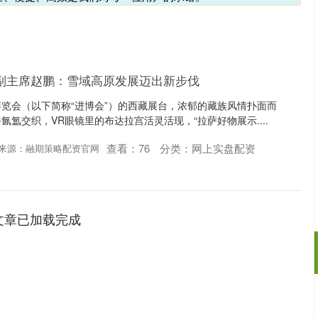
副主席赵鹏：雪域高原发展迈出新步伐
览会（以下简称“进博会”）的西藏展台，浓郁的藏族风情扑面而
氲交织，VR眼镜里的布达拉宫活灵活现，“拉萨好物展示....
查看：
76
分类：
网上实盘配资
来源：融期策略配资官网
文章已加载完成
沪深300
4660.66
54%
9.35
0.20%