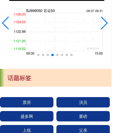
话题标签
票房
演员
盛多网
重磅
上线
父亲