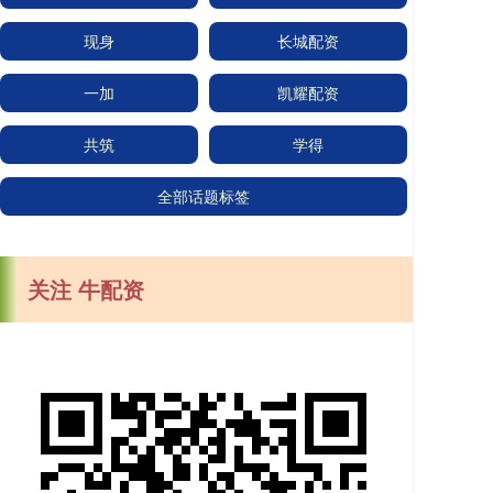
现身
长城配资
一加
凯耀配资
共筑
学得
全部话题标签
关注 牛配资