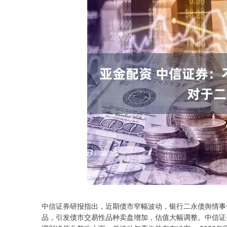
中信证券研报指出，近期债市窄幅波动，银行二永债舆情事
深证成指
14110.12
.92
0.57%
-34.08
-0
品，引发债市交易性品种卖盘增加，估值大幅调整。中信证