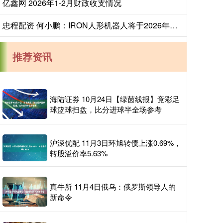
亿鑫网 2026年1-2月财政收支情况
忠程配资 何小鹏：IRON人形机器人将于2026年底量产，月产能目标上千台
推荐资讯
海陆证券 10月24日【绿茵线报】竞彩足
球篮球扫盘，比分进球半全场参考
沪深优配 11月3日环旭转债上涨0.69%，
转股溢价率5.63%
真牛所 11月4日俄乌：俄罗斯领导人的
新命令