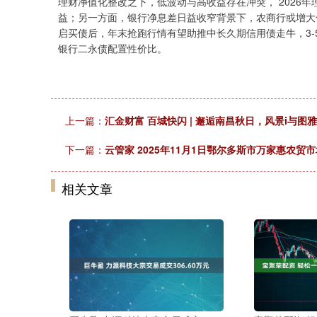
理财净值化整改之下，低波动与高收益存在冲突， 2026
益；另一方面，银行净息差日益收窄背景下，农商行或增大
启买债后，年末抢跑行情有望助推中长久期信用债走牛，3-
银行二永债配置性价比。
上一篇：
汇金财富 百城快闪 | 邂逅南昌秋日，风景i与图
下一篇：
云管家 2025年11月1日鄂尔多斯市万家惠农贸
相关文章