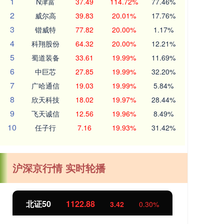
1
N津富
37.49
114.72%
77.46%
2
威尔高
39.83
20.01%
17.76%
3
锴威特
77.82
20.00%
1.17%
4
科翔股份
64.32
20.00%
12.21%
5
蜀道装备
33.61
19.99%
11.69%
6
中巨芯
27.85
19.99%
32.20%
7
广哈通信
19.03
19.99%
5.84%
8
欣天科技
18.02
19.97%
28.44%
9
飞天诚信
12.56
19.96%
8.49%
10
任子行
7.16
19.93%
31.42%
沪深京行情 实时轮播
北证50
1122.88
创业
3.42
0.30%