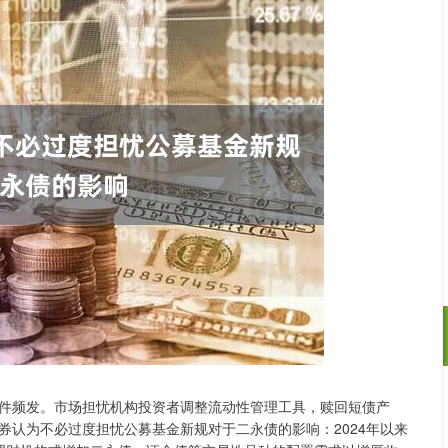
件频发。市场担忧机构投资者调整流动性管理工具，赎回短债产
沪深300
4651.31
.24%
-6.85
-0.15%
券认为不必过度担忧公募基金新规对于二永债的影响：2024年以来