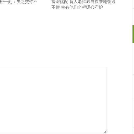
轻松一刻：失之交臂不
富深优配 盲人老妪独自换乘地铁遇
不便 幸有他们全程暖心守护