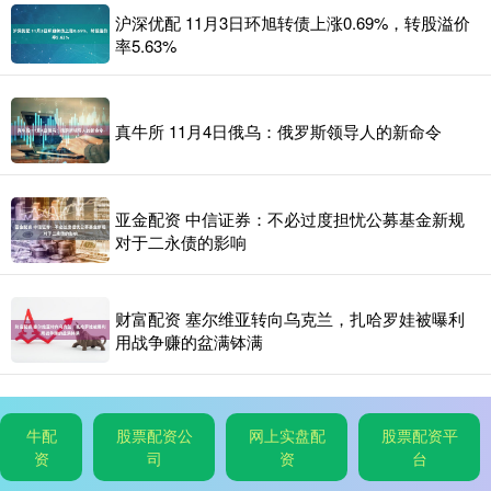
沪深优配 11月3日环旭转债上涨0.69%，转股溢价
率5.63%
真牛所 11月4日俄乌：俄罗斯领导人的新命令
亚金配资 中信证券：不必过度担忧公募基金新规
对于二永债的影响
财富配资 塞尔维亚转向乌克兰，扎哈罗娃被曝利
用战争赚的盆满钵满
牛配
股票配资公
网上实盘配
股票配资平
资
司
资
台