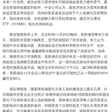
未来一片光明。相关的算力需求增长可能持续改善算力硬件景气，暖
流也有望持续蔓延到软件。中金公司认为，新技术转化为需求的重要
前提是普及率的提升，而AI的普及速度远远快于个人电脑与互联网技
术，因此保持乐观。但也提醒大家注意短期波动。建议关注通信
ETF（515880）低位布局的机会。
降息预期有所上升。北京时间11月25日晚间，美联储理事米兰表
示，美国经济需要大幅降息，货币政策阻碍了经济发展。米兰认为，
美国不存在通胀问题，美联储应该尽快将利率降至中性水平。此外，
纽约联储主席约翰·威廉姆斯在数据发布后也释放了鸽派信号。他表
示，随着劳动力市场降温，美联储在近期仍有进一步降息的空间，以
将政策立场调整至更接近中性水平。这一系列表态推动市场对美联储
的宽松预期迅速升温。截至北京时间26日下午3点，据CME美联储观
察，美联储在12月会议上降息25个基点的可能性已从一周前的约40%
飙升至80%。
据彭博报道，随着美联储新任主席人选的遴选进入最后几周，白
宫国家经济委员会主任凯文·哈塞特被总统唐纳德·特朗普的顾问和盟友
视为下任美联储主席人选的领跑者。美联储主席及理事人选历来是总
统影响央行最直接的途径。特朗普首个任期时提名了现任主席杰罗姆·
鲍威尔，但当鲍威尔未按其期望速度推动降息时，特朗普对此决定深