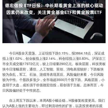
今日A股全天震荡。上证综指下跌0.15%，报3864.18点，深证成
指上涨1.02%，创业板指上涨2.14%，科创综指上涨0.83%。沪深京三
市全天成交额17972亿元，较上日缩量290亿元。板块层面，科技类板
块今日涨幅居前，通信、人工智能、双创、消电表现较好；下跌板块
较为杂乱，军工、石油、游戏等表现居后。风险偏好来看，今日风险
较为中性。个股跌多涨少，全市场超3500只个股下跌。风格层面，小
盘弱于大盘，成长强于价值德宏信投，双创强于主板。总体而言，今
日风险偏好处于中性状态。
自上周五下跌以来，本周A股小幅企稳，H股修复程度更高。我们
认为A股上涨的主要动力，即过剩流动性的扩张，以及投资者的乐观