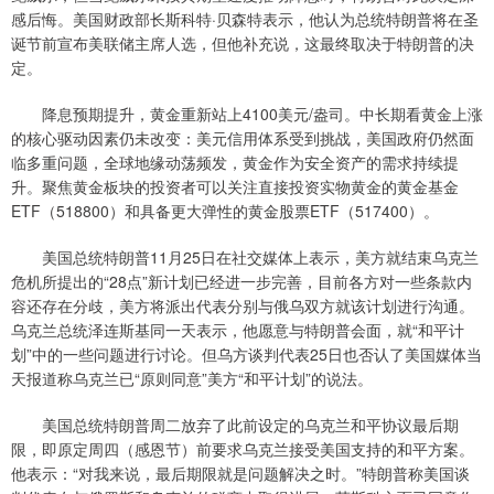
感后悔。美国财政部长斯科特·贝森特表示，他认为总统特朗普将在圣
诞节前宣布美联储主席人选，但他补充说，这最终取决于特朗普的决
定。
降息预期提升，黄金重新站上4100美元/盎司。中长期看黄金上涨
的核心驱动因素仍未改变：美元信用体系受到挑战，美国政府仍然面
临多重问题，全球地缘动荡频发，黄金作为安全资产的需求持续提
升。聚焦黄金板块的投资者可以关注直接投资实物黄金的黄金基金
ETF（518800）和具备更大弹性的黄金股票ETF（517400）。
美国总统特朗普11月25日在社交媒体上表示，美方就结束乌克兰
危机所提出的“28点”新计划已经进一步完善，目前各方对一些条款内
容还存在分歧，美方将派出代表分别与俄乌双方就该计划进行沟通。
乌克兰总统泽连斯基同一天表示，他愿意与特朗普会面，就“和平计
划”中的一些问题进行讨论。但乌方谈判代表25日也否认了美国媒体当
天报道称乌克兰已“原则同意”美方“和平计划”的说法。
美国总统特朗普周二放弃了此前设定的乌克兰和平协议最后期
限，即原定周四（感恩节）前要求乌克兰接受美国支持的和平方案。
他表示：“对我来说，最后期限就是问题解决之时。”特朗普称美国谈