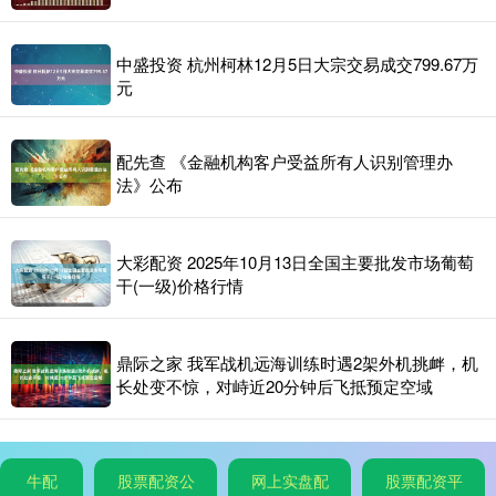
中盛投资 杭州柯林12月5日大宗交易成交799.67万
元
配先查 《金融机构客户受益所有人识别管理办
法》公布
大彩配资 2025年10月13日全国主要批发市场葡萄
干(一级)价格行情
鼎际之家 我军战机远海训练时遇2架外机挑衅，机
长处变不惊，对峙近20分钟后飞抵预定空域
牛配
股票配资公
网上实盘配
股票配资平