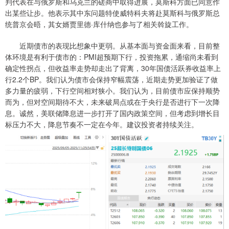
判代表在与俄罗斯和乌克兰的磋商中取得进展，莫斯科方面已同意作
出某些让步。他表示其中东问题特使威特科夫将赴莫斯科与俄罗斯总
统普京会晤，其女婿贾里德·库什纳也参与了相关斡旋工作。
近期债市的表现比想象中更弱。从基本面与资金面来看，目前整
体环境是有利于债市的：PMI超预期下行，投资拖累，通缩尚未看到
确定性拐点，但收益率走势却走出了背离，30年国债活跃券收益率上
行2.2个BP。我们认为债市会保持窄幅震荡，近期走势更加验证了做
多力量的疲弱，下行空间相对狭小。我们认为，目前债市应保持顺势
而为，但对空间期待不大，未来破局点或在于央行是否进行下一次降
息。诚然，美联储降息进一步打开了国内政策空间，但考虑到增长目
标压力不大，降息节奏不一定在今年。建议投资者持续关注。