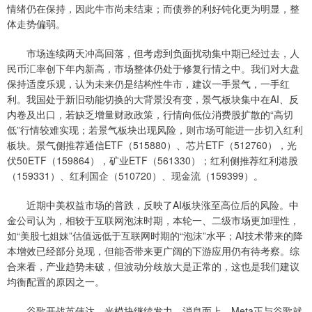
情绪仍在保持，因此牛市尚未结束；而债券的利好钝化更为明显，整
体走势偏弱。
市场连续两天冲高回落，但考虑到负面扰动集中期已经过去，人
民币汇率创下年内新高，市场整体仍处于修复行情之中。我们对大盘
保持适度乐观，认为未来仍是结构性牛市，建议一手景气，一手红
利。我国处于新旧动能切换的大背景没有变，景气板块集中在AI、反
内卷及出口，若缺乏增量财政政策，行情向低位消费股扩散的“高切
低”行情较难实现；若景气板块出现风险，则市场可能进一步切入红利
板块。景气侧推荐通信ETF（515880）、芯片ETF（512760），光
伏50ETF（159864），矿业ETF（561330）；红利侧推荐红利港股
（159331）、红利国企（510720）、现金流（159399）。
近期中美权益市场的普跌，反映了AI板块涨至高位后的风险。中
金公司认为，相较于互联网泡沫时期，本轮一、二级市场更加理性，
如“美股七姐妹”估值远低于互联网时期的“泡沫”水平；AI技术带来的降
本增效已经部分兑现，但能否带来更广阔的下游应用仍有待考察。综
合来看，产业趋势未破，但波动分歧放大是正常的，这也是我们建议
均衡配置的原因之一。
谷歌开战英伟达，光模块继续发力。消息面上，Meta正与谷歌就