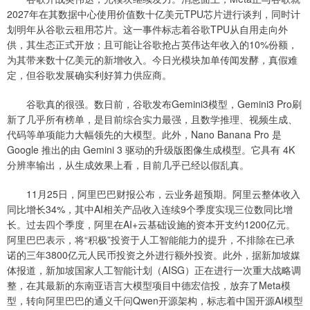
2027年在其数据中心使用价值数十亿美元TPU芯片进行谈判，同时计
划明年从谷歌云租用芯片。这一事件标志着谷歌TPU从自用走向外
供，其生态正式开放；且可能让谷歌抢占英伟达年收入的10%份额，
为其带来数十亿美元的新增收入。今日光模块加单传闻发酵，真假难
定，但谷歌发展确实利好算力供应商。
谷歌真的很强。数日前，谷歌发布Gemini3模型，Gemini3 Pro刷
新了几乎所有榜单，是目前综合实力最强，且数学推理、视频生成、
代码等单项能力大幅领先的大模型。此外，Nano Banana Pro 是
Google 推出的由 Gemini 3 驱动的升级版图像生成模型。它具有 4K
分辨率输出，从生成效果上看，目前几乎已经以假乱真。
11月25日，阿里巴巴财报公布，云业务超预期。阿里云整体收入
同比增长34%，其中AI相关产品收入连续9个季度实现三位数同比增
长。过去四个季度，阿里在AI+云基础设施的资本开支约1200亿元。
阿里巴巴表示，将“积极”投资于人工智能能力的提升，不排除在已承
诺的三年3800亿元人民币投资之外进行额外投资。此外，据新加坡媒
体报道，新加坡国家人工智能计划（AISG）正在进行一次重大战略调
整，在其最新的东南亚语言大模型项目中德宏信投，放弃了Meta模
型，转向阿里巴巴的通义千问Qwen开源架构，标志着中国开源AI模型