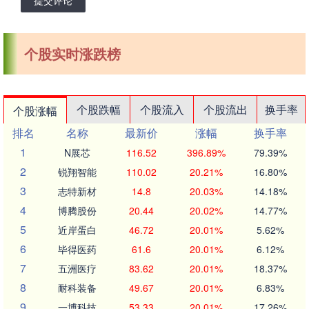
提交评论
个股实时涨跌榜
个股跌幅
个股流入
个股流出
换手率
个股涨幅
排名
名称
最新价
涨幅
换手率
1
N展芯
116.52
396.89%
79.39%
2
锐翔智能
110.02
20.21%
16.80%
3
志特新材
14.8
20.03%
14.18%
4
博腾股份
20.44
20.02%
14.77%
5
近岸蛋白
46.72
20.01%
5.62%
6
毕得医药
61.6
20.01%
6.12%
7
五洲医疗
83.62
20.01%
18.37%
8
耐科装备
49.67
20.01%
6.83%
9
一博科技
53.33
20.01%
17.26%