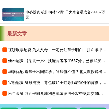
中盛投资 杭州柯林12月5日大宗交易成交799.67万
元
最新文章
红涨股票配资 为人父母，一定要让孩子明白，拼命读书，是在给三代人铺路
佳禾配资 【湖北一男生技能高考考了687分，已被武汉职业技术大学录取，查到录取
华泰优配 送孩子出国留学，到底值不值？北大教授说出了真相
宝融配资 身形消瘦，背包破烂王虹导师教室外的背影，看的多少教授汗颜
米牛金融 习近平同奥地利总统范德贝伦就中奥建交55周年互致贺电