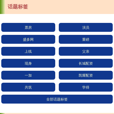
话题标签
票房
演员
盛多网
重磅
上线
父亲
现身
长城配资
一加
凯耀配资
共筑
学得
全部话题标签