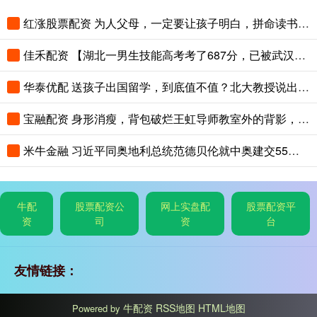
红涨股票配资 为人父母，一定要让孩子明白，拼命读书，是在给三代人铺路
佳禾配资 【湖北一男生技能高考考了687分，已被武汉职业技术大学录取，查到录取
华泰优配 送孩子出国留学，到底值不值？北大教授说出了真相
宝融配资 身形消瘦，背包破烂王虹导师教室外的背影，看的多少教授汗颜
米牛金融 习近平同奥地利总统范德贝伦就中奥建交55周年互致贺电
牛配
股票配资公
网上实盘配
股票配资平
资
司
资
台
友情链接：
牛配资
RSS地图
HTML地图
Powered by