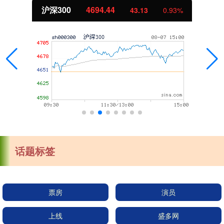
沪深300
4694.44
43.13
0.93%
话题标签
票房
演员
上线
盛多网