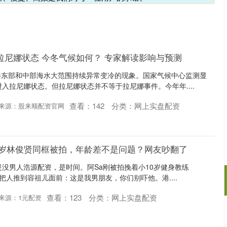
拉尼娜状态 今冬气候如何？ 专家解读影响与预测
洋东部和中部海水大范围持续异常变冷的现象。国家气候中心监测显
进入拉尼娜状态。但拉尼娜状态并不等于拉尼娜事件。今年年....
查看：
142
分类：
网上实盘配资
来源：股来顺配资官网
10岁林俊贤同框被拍，年龄差不是问题？网友吵翻了
是没男人浩源配资，是时间。阿Sa刚被拍挽着小10岁健身教练
头就把人推到容祖儿面前：这是我男朋友，你们别吓他。港....
查看：
123
分类：
网上实盘配资
来源：1元配资
沪深300
4694.44
.42%
43.13
0.93%