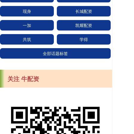
现身
长城配资
一加
凯耀配资
共筑
学得
全部话题标签
关注 牛配资