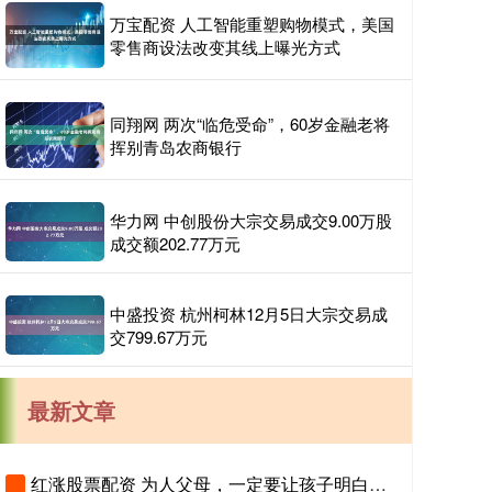
万宝配资 人工智能重塑购物模式，美国
零售商设法改变其线上曝光方式
同翔网 两次“临危受命”，60岁金融老将
挥别青岛农商银行
华力网 中创股份大宗交易成交9.00万股
成交额202.77万元
中盛投资 杭州柯林12月5日大宗交易成
交799.67万元
最新文章
红涨股票配资 为人父母，一定要让孩子明白，拼命读书，是在给三代人铺路