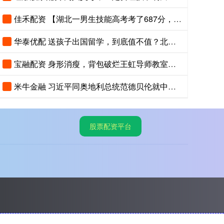
佳禾配资 【湖北一男生技能高考考了687分，已被武汉职业技术大学录取，查到录取
华泰优配 送孩子出国留学，到底值不值？北大教授说出了真相
宝融配资 身形消瘦，背包破烂王虹导师教室外的背影，看的多少教授汗颜
米牛金融 习近平同奥地利总统范德贝伦就中奥建交55周年互致贺电
股票配资平台