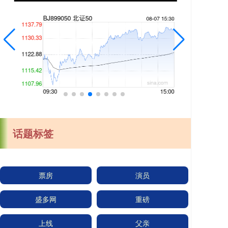
话题标签
票房
演员
盛多网
重磅
上线
父亲