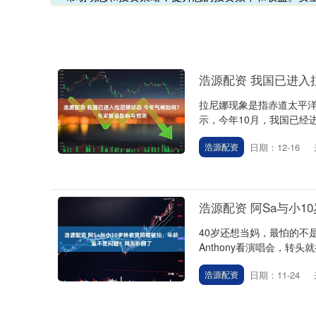
浩源配资 我国已进入
拉尼娜现象是指赤道太平
示，今年10月，我国已经
日期：12-16
浩源配资
浩源配资 阿Sa与小
40岁还想当妈，最怕的不
Anthony看演唱会，转
日期：11-24
浩源配资
深证成指
14311.01
.68
1.02%
200.89
1