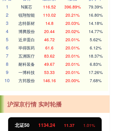
1
N展芯
116.52
396.89%
79.39%
2
锐翔智能
110.02
20.21%
16.80%
3
志特新材
14.8
20.03%
14.18%
4
博腾股份
20.44
20.02%
14.77%
5
近岸蛋白
46.72
20.01%
5.62%
6
毕得医药
61.6
20.01%
6.12%
7
五洲医疗
83.62
20.01%
18.37%
8
耐科装备
49.67
20.01%
6.83%
9
一博科技
53.33
20.01%
17.26%
10
方邦股份
146.16
20.00%
7.68%
沪深京行情 实时轮播
北证50
1134.24
创
11.37
1.01%