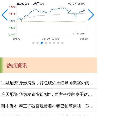
热点资讯
宝融配资 身形消瘦，背包破烂王虹导师教室外的背影，看的多少教授汗颜
启天配资 华为发布“韬定律”，西方科技的桌子这次真的被掀翻了吗？
凯丰资本 泰王打破宫规带着小妾巴帕颂祭祖，苏提达王后成了配角，白月光地位回暖