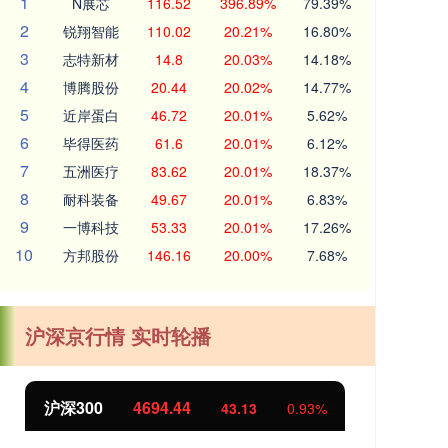
1
N展芯
116.52
396.89%
79.39%
2
锐翔智能
110.02
20.21%
16.80%
3
志特新材
14.8
20.03%
14.18%
4
博腾股份
20.44
20.02%
14.77%
5
近岸蛋白
46.72
20.01%
5.62%
6
毕得医药
61.6
20.01%
6.12%
7
五洲医疗
83.62
20.01%
18.37%
8
耐科装备
49.67
20.01%
6.83%
9
一博科技
53.33
20.01%
17.26%
10
方邦股份
146.16
20.00%
7.68%
沪深京行情 实时轮播
北证50
1134.24
创
11.37
1.01%