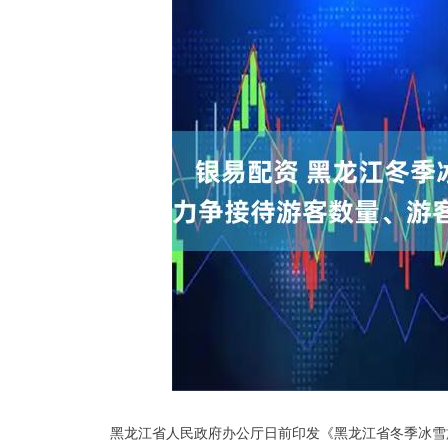
深证成指
14311.01
.68
1.02%
200.89
1
黑龙江省人民政府办公厅日前印发《黑龙江省冬季冰雪旅游“百