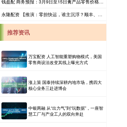
钱盈配 商务预报：3月9日至15日禽产品零售价格小幅下降
永隆配资 【推演：零担快运，谁主沉浮？顺丰、跨越、德邦、安能、京东物流、中通快运…】
推荐资讯
万宝配资 人工智能重塑购物模式，美国
零售商设法改变其线上曝光方式
涨上策 国泰持续深耕内地市场，携四大
核心业务三赴进博会
中银两融 从“出力气”到“玩数据”，一座智
慧工厂与产业工人的双向奔赴