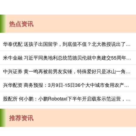
热点资讯
华泰优配 送孩子出国留学，到底值不值？北大教授说出了真相
米牛金融 习近平同奥地利总统范德贝伦就中奥建交55周年互致贺电
中兴证券 黄一鸣再被前男友实锤，特殊爱好只是冰山一角，60岁金主藏不住了
兴华配资 商务预报：3月9日-15日36个大中城市食用农产品零售价格情况
股配所 何小鹏：小鹏Robotaxi下半年开启载客示范运营，完全自动驾驶将在未来1到3年到来
推荐资讯