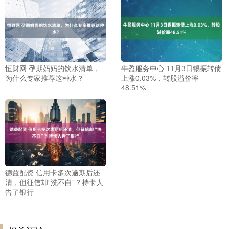
恒财网 孕期妈妈的饮水清单，
牛盈服务中心 11月3日锡振转债
为什么专家推荐这种水？
上涨0.03%，转股溢价率
48.51%
德益配资 信用卡多次逾期后还
清，但征信却“洗不白”？持卡人
告了银行