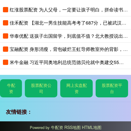
红涨股票配资 为人父母，一定要让孩子明白，拼命读书，是在给三代人铺路
佳禾配资 【湖北一男生技能高考考了687分，已被武汉职业技术大学录取，查到录取
华泰优配 送孩子出国留学，到底值不值？北大教授说出了真相
宝融配资 身形消瘦，背包破烂王虹导师教室外的背影，看的多少教授汗颜
米牛金融 习近平同奥地利总统范德贝伦就中奥建交55周年互致贺电
牛配
股票配资公
网上实盘配
股票配资平
资
司
资
台
友情链接：
牛配资
RSS地图
HTML地图
Powered by