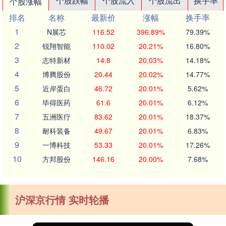
个股跌幅
个股流入
个股流出
换手率
个股涨幅
排名
名称
最新价
涨幅
换手率
1
N展芯
116.52
396.89%
79.39%
2
锐翔智能
110.02
20.21%
16.80%
3
志特新材
14.8
20.03%
14.18%
4
博腾股份
20.44
20.02%
14.77%
5
近岸蛋白
46.72
20.01%
5.62%
6
毕得医药
61.6
20.01%
6.12%
7
五洲医疗
83.62
20.01%
18.37%
8
耐科装备
49.67
20.01%
6.83%
9
一博科技
53.33
20.01%
17.26%
10
方邦股份
146.16
20.00%
7.68%
沪深京行情 实时轮播