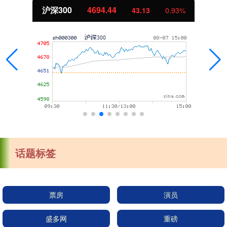
沪深300
4694.44
43.13
0.93%
话题标签
票房
演员
盛多网
重磅